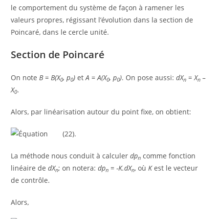
le comportement du système de façon à ramener les
valeurs propres, régissant l’évolution dans la section de
Poincaré, dans le cercle unité.
Section de Poincaré
On note
B = B(X
, p
)
et
A = A(X
, p
)
. On pose aussi:
d
X
= X
–
0
0
0
0
n
n
X
.
0
Alors, par linéarisation autour du point fixe, on obtient:
(22).
La méthode nous conduit à calculer
d
p
comme fonction
n
linéaire de
d
X
; on notera:
d
p
= -K.
d
X
, où
K
est le vecteur
n
n
n
de contrôle.
Alors,